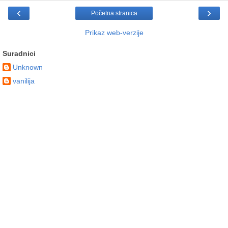
‹
›
Početna stranica
Prikaz web-verzije
Suradnici
Unknown
vanilija