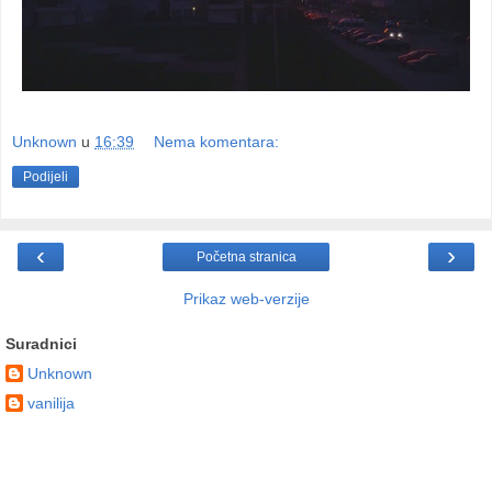
Unknown
u
16:39
Nema komentara:
Podijeli
‹
›
Početna stranica
Prikaz web-verzije
Suradnici
Unknown
vanilija