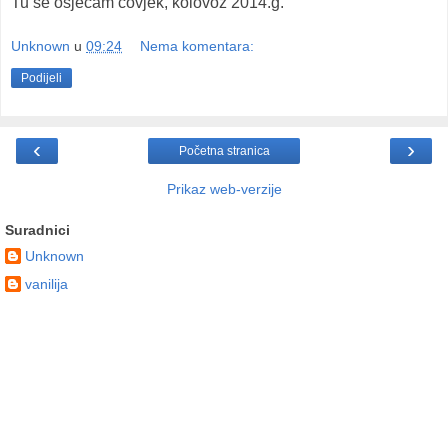
Tu se osjećam čovjek, kolovoz 2014.g.
Unknown
u
09:24
Nema komentara:
Podijeli
‹
›
Početna stranica
Prikaz web-verzije
Suradnici
Unknown
vanilija