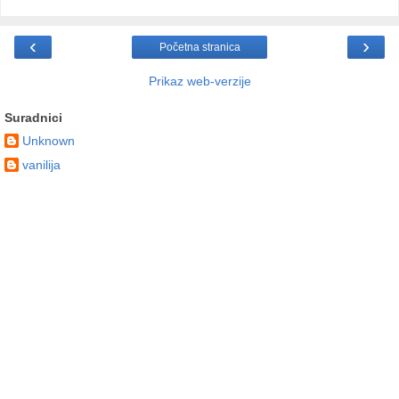
‹
›
Početna stranica
Prikaz web-verzije
Suradnici
Unknown
vanilija