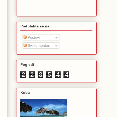
Pretplatite se na
Postovi
Svi komentari
Pogledi
2
2
8
5
4
4
Kuba