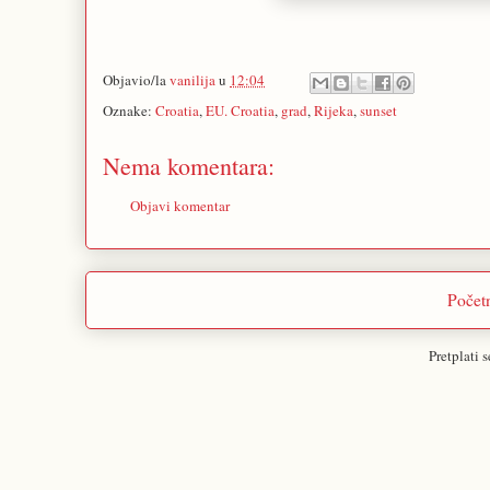
Objavio/la
vanilija
u
12:04
Oznake:
Croatia
,
EU. Croatia
,
grad
,
Rijeka
,
sunset
Nema komentara:
Objavi komentar
Početn
Pretplati 