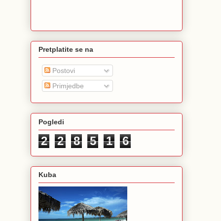
Pretplatite se na
Postovi
Primjedbe
Pogledi
2
2
8
5
1
6
Kuba