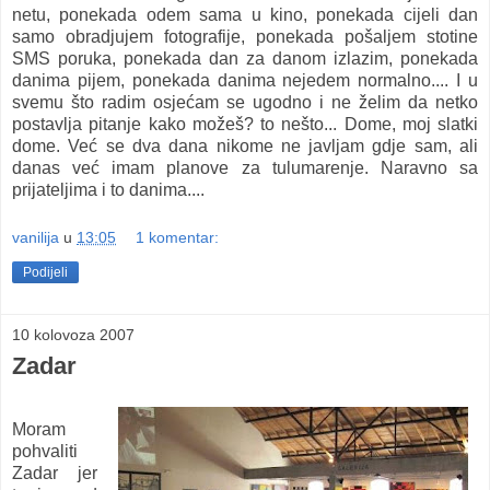
netu, ponekada odem sama u kino, ponekada cijeli dan
samo obradjujem fotografije, ponekada pošaljem stotine
SMS poruka, ponekada dan za danom izlazim, ponekada
danima pijem, ponekada danima nejedem normalno.... I u
svemu što radim osjećam se ugodno i ne želim da netko
postavlja pitanje kako možeš? to nešto... Dome, moj slatki
dome. Već se dva dana nikome ne javljam gdje sam, ali
danas već imam planove za tulumarenje. Naravno sa
prijateljima i to danima....
vanilija
u
13:05
1 komentar:
Podijeli
10 kolovoza 2007
Zadar
Moram
pohvaliti
Zadar jer