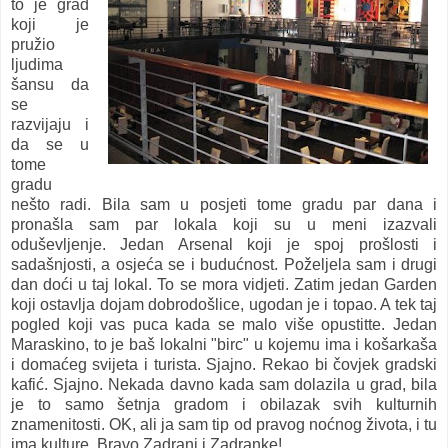
to je grad
koji je
pružio
ljudima
šansu da
se
razvijaju i
da se u
tome
gradu
nešto radi. Bila sam u posjeti tome gradu par dana i
pronašla sam par lokala koji su u meni izazvali
oduševljenje. Jedan Arsenal koji je spoj prošlosti i
sadašnjosti, a osjeća se i budućnost. Poželjela sam i drugi
dan doći u taj lokal. To se mora vidjeti. Zatim jedan Garden
koji ostavlja dojam dobrodošlice, ugodan je i topao. A tek taj
pogled koji vas puca kada se malo više opustitte. Jedan
Maraskino, to je baš lokalni "birc" u kojemu ima i košarkaša
i domaćeg svijeta i turista. Sjajno. Rekao bi čovjek gradski
kafić. Sjajno. Nekada davno kada sam dolazila u grad, bila
je to samo šetnja gradom i obilazak svih kulturnih
znamenitosti. OK, ali ja sam tip od pravog noćnog života, i tu
ima kulture. Bravo Zadrani i Zadranke!