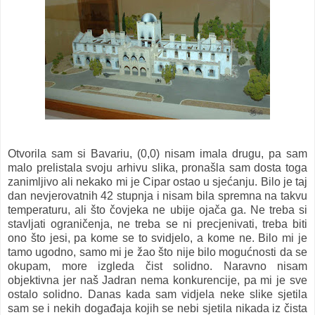
Otvorila sam si Bavariu, (0,0) nisam imala drugu, pa sam
malo prelistala svoju arhivu slika, pronašla sam dosta toga
zanimljivo ali nekako mi je Cipar ostao u sjećanju. Bilo je taj
dan nevjerovatnih 42 stupnja i nisam bila spremna na takvu
temperaturu, ali što čovjeka ne ubije ojača ga. Ne treba si
stavljati ograničenja, ne treba se ni precjenivati, treba biti
ono što jesi, pa kome se to svidjelo, a kome ne. Bilo mi je
tamo ugodno, samo mi je žao što nije bilo mogućnosti da se
okupam, more izgleda čist solidno. Naravno nisam
objektivna jer naš Jadran nema konkurencije, pa mi je sve
ostalo solidno. Danas kada sam vidjela neke slike sjetila
sam se i nekih događaja kojih se nebi sjetila nikada iz čista