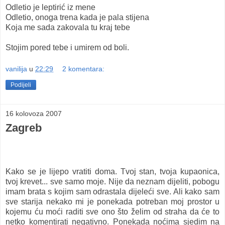
Odletio je leptirić iz mene
Odletio, onoga trena kada je pala stijena
Koja me sada zakovala tu kraj tebe
Stojim pored tebe i umirem od boli.
vanilija
u
22:29
2 komentara:
Podijeli
16 kolovoza 2007
Zagreb
Kako se je lijepo vratiti doma. Tvoj stan, tvoja kupaonica,
tvoj krevet... sve samo moje. Nije da neznam dijeliti, pobogu
imam brata s kojim sam odrastala dijeleći sve. Ali kako sam
sve starija nekako mi je ponekada potreban moj prostor u
kojemu ću moći raditi sve ono što želim od straha da će to
netko komentirati negativno. Ponekada noćima sjedim na