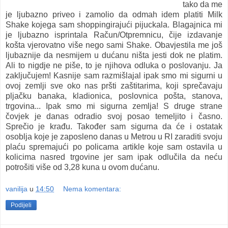
tako da me
je ljubazno priveo i zamolio da odmah idem platiti Milk
Shake kojega sam shoppingirajući pijuckala. Blagajnica mi
je ljubazno isprintala Račun/Otpremnicu, čije izdavanje
košta vjerovatno više nego sami Shake. Obavjestila me još
ljubaznije da nesmijem u dućanu ništa jesti dok ne platim.
Ali to nigdje ne piše, to je njihova odluka o poslovanju. Ja
zaključujem! Kasnije sam razmišlajal ipak smo mi sigurni u
ovoj zemlji sve oko nas pršti zaštitarima, koji sprečavaju
pljačku banaka, kladionica, poslovnica pošta, stanova,
trgovina... Ipak smo mi sigurna zemlja! S druge strane
čovjek je danas odradio svoj posao temeljito i časno.
Sprečio je krađu. Također sam sigurna da će i ostatak
osoblja koje je zaposleno danas u Metrou u RI zaraditi svoju
plaću spremajući po policama artikle koje sam ostavila u
kolicima nasred trgovine jer sam ipak odlučila da neću
potrošiti više od 3,28 kuna u ovom dućanu.
vanilija
u
14:50
Nema komentara:
Podijeli