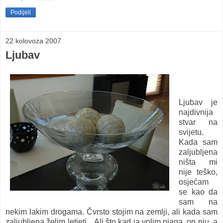
Podijeli
22 kolovoza 2007
Ljubav
Ljubav je
najdivnija
stvar na
svijetu.
Kada sam
zaljubljena
ništa mi
nije teško,
osjećam
se kao da
sam na
nekim lakim drogama. Čvrsto stojim na zemlji, ali kada sam
zaljubljena želim letjeti... Ali što kad ja volim njaga, on nju, a