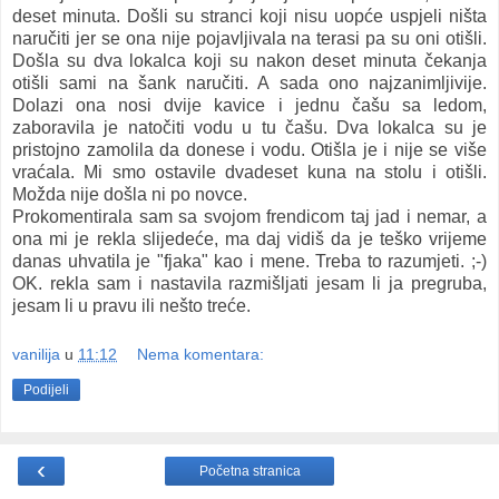
deset minuta. Došli su stranci koji nisu uopće uspjeli ništa
naručiti jer se ona nije pojavljivala na terasi pa su oni otišli.
Došla su dva lokalca koji su nakon deset minuta čekanja
otišli sami na šank naručiti. A sada ono najzanimljivije.
Dolazi ona nosi dvije kavice i jednu čašu sa ledom,
zaboravila je natočiti vodu u tu čašu. Dva lokalca su je
pristojno zamolila da donese i vodu. Otišla je i nije se više
vraćala. Mi smo ostavile dvadeset kuna na stolu i otišli.
Možda nije došla ni po novce.
Prokomentirala sam sa svojom frendicom taj jad i nemar, a
ona mi je rekla slijedeće, ma daj vidiš da je teško vrijeme
danas uhvatila je "fjaka" kao i mene. Treba to razumjeti. ;-)
OK. rekla sam i nastavila razmišljati jesam li ja pregruba,
jesam li u pravu ili nešto treće.
vanilija
u
11:12
Nema komentara:
Podijeli
‹
Početna stranica