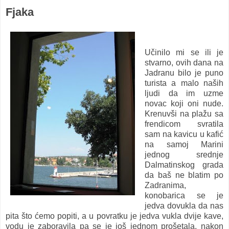
Fjaka
Učinilo mi se ili je
stvarno, ovih dana na
Jadranu bilo je puno
turista a malo naših
ljudi da im uzme
novac koji oni nude.
Krenuvši na plažu sa
frendicom svratila
sam na kavicu u kafić
na samoj Marini
jednog srednje
Dalmatinskog grada
da baš ne blatim po
Zadranima,
konobarica se je
jedva dovukla da nas
pita što ćemo popiti, a u povratku je jedva vukla dvije kave,
vodu je zaboravila pa se je još jednom prošetala, nakon