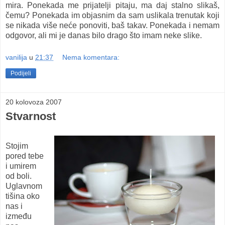
mira. Ponekada me prijatelji pitaju, ma daj stalno slikaš,
čemu? Ponekada im objasnim da sam uslikala trenutak koji
se nikada više neće ponoviti, baš takav. Ponekada i nemam
odgovor, ali mi je danas bilo drago što imam neke slike.
vanilija
u
21:37
Nema komentara:
Podijeli
20 kolovoza 2007
Stvarnost
Stojim
pored tebe
i umirem
od boli.
Uglavnom
tišina oko
nas i
između