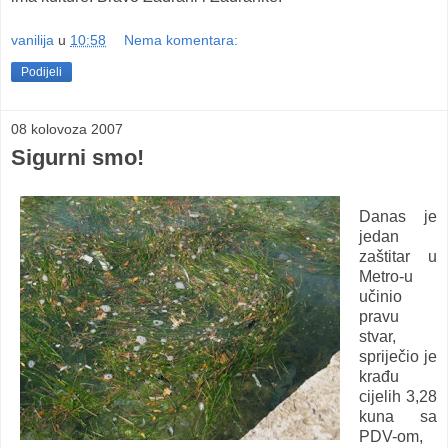
vanilija
u
10:58
Nema komentara:
Podijeli
08 kolovoza 2007
Sigurni smo!
Danas je
jedan
zaštitar u
Metro-u
učinio
pravu
stvar,
spriječio je
krađu
cijelih 3,28
kuna sa
PDV-om,