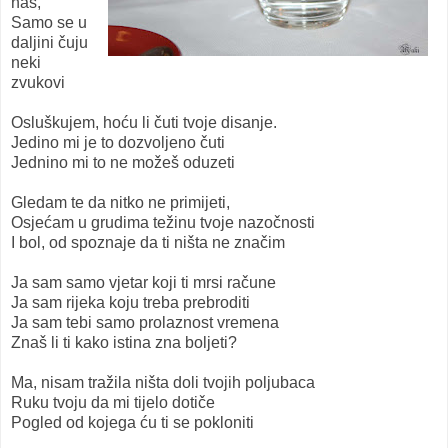
nas,
Samo se u
daljini čuju
neki
zvukovi
Osluškujem, hoću li čuti tvoje disanje.
Jedino mi je to dozvoljeno čuti
Jednino mi to ne možeš oduzeti
Gledam te da nitko ne primijeti,
Osjećam u grudima težinu tvoje nazočnosti
I bol, od spoznaje da ti ništa ne značim
Ja sam samo vjetar koji ti mrsi račune
Ja sam rijeka koju treba prebroditi
Ja sam tebi samo prolaznost vremena
Znaš li ti kako istina zna boljeti?
Ma, nisam tražila ništa doli tvojih poljubaca
Ruku tvoju da mi tijelo dotiče
Pogled od kojega ću ti se pokloniti