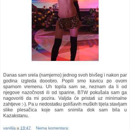
Danas sam srela (namjerno) jednog svoh bivšeg i nakon par
godina izgleda dooobro. Popili smo kavicu po ovom
sparnom vremenu. Uh topila sam se, neznam da li od
njegove nazočnosti ili od sparine. BTW pokušala sam ga
nagovoriti da mi pozira. Valjda će pristati uz minimalne
zahtjeve :-). Pa u nedostatku golišavih muških tijela stavljam
slike plesačica koje sam snimila dok sam bila u
Kazakstanu.
vanilija
u
19:47
Nema komentara: