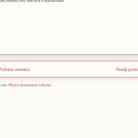
 sam snimila dok sam bila u Kazakstanu.
Početna stranica
Stariji post
se na:
Objavi komentare (Atom)