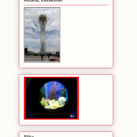
Astana, Kazakstan
Slika