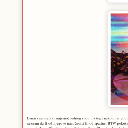
Danas sam srela (namjerno) jednog svoh bivšeg i nakon par god
neznam da li od njegove nazočnosti ili od sparine. BTW pokušala