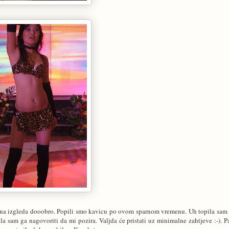
ina izgleda dooobro. Popili smo kavicu po ovom sparnom vremenu. Uh topila sam 
 sam ga nagovoriti da mi pozira. Valjda će pristati uz minimalne zahtjeve :-). P