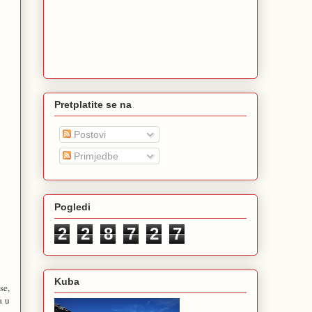
Pretplatite se na
Postovi
Primjedbe
Pogledi
2
2
8
7
2
7
Kuba
se,
a u