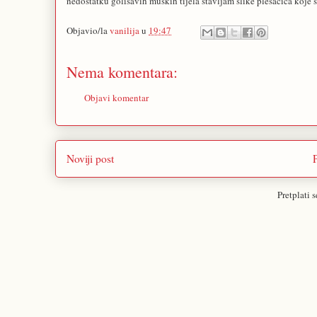
nedostatku golišavih muških tijela stavljam slike plesačica koje
Objavio/la
vanilija
u
19:47
Nema komentara:
Objavi komentar
Noviji post
Pretplati 