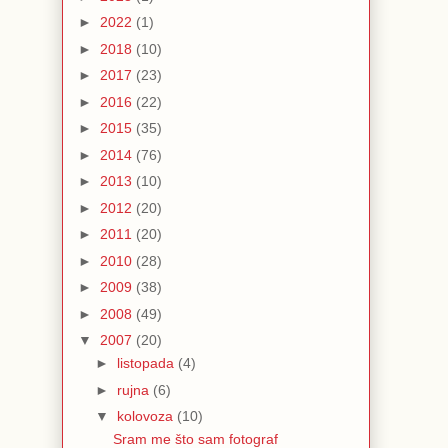
►
2022
(1)
►
2018
(10)
►
2017
(23)
►
2016
(22)
►
2015
(35)
►
2014
(76)
►
2013
(10)
►
2012
(20)
►
2011
(20)
►
2010
(28)
►
2009
(38)
►
2008
(49)
▼
2007
(20)
►
listopada
(4)
►
rujna
(6)
▼
kolovoza
(10)
Sram me što sam fotograf