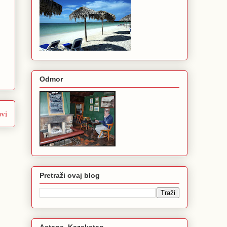
Odmor
ovi
Pretraži ovaj blog