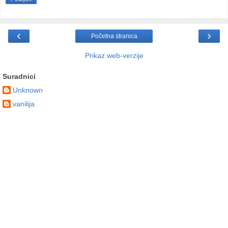
‹
›
Početna stranica
Prikaz web-verzije
Suradnici
Unknown
vanilija