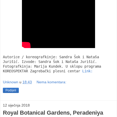
Autorice / koreografkinje: Sandra Šok i Nataša
Jurišić. Izvode: Sandra Šok i Nataša Jurišić.
Fotografkinja: Marija Kundek. U sklopu programa
KOREOSPEKTAR Zagrebački plesni centar
Link:
Unknown
u
18:43
Nema komentara:
Podijeli
12 siječnja 2018
Royal Botanical Gardens, Peradeniya