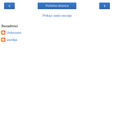
‹
›
Početna stranica
Prikaz web-verzije
Suradnici
Unknown
vanilija