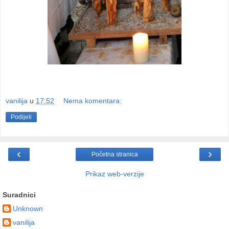
vanilija
u
17:52
Nema komentara:
Podijeli
‹
›
Početna stranica
Prikaz web-verzije
Suradnici
Unknown
vanilija