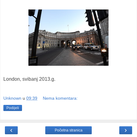
London, svibanj 2013.g.
Unknown
u
09:39
Nema komentara:
Podijeli
‹
›
Početna stranica