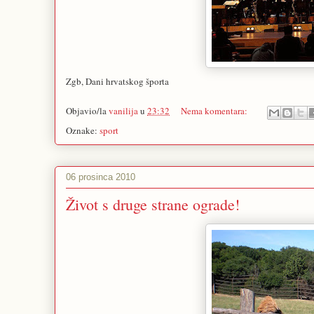
Zgb, Dani hrvatskog športa
Objavio/la
vanilija
u
23:32
Nema komentara:
Oznake:
sport
06 prosinca 2010
Život s druge strane ograde!