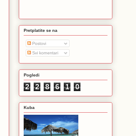
Pretplatite se na
Postovi
Svi komentari
Pogledi
2
2
8
6
1
0
Kuba