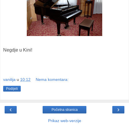
Negdje u Kini!
vanilija
u
10:12
Nema komentara:
Podijeli
‹
›
Početna stranica
Prikaz web-verzije