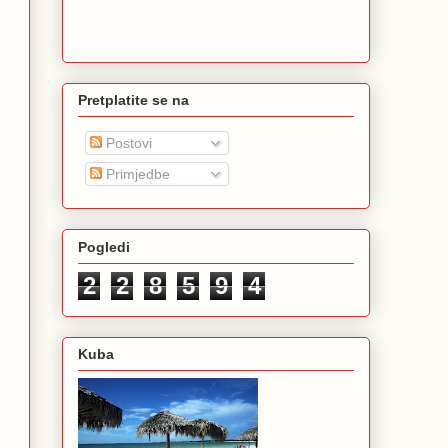
Pretplatite se na
Postovi
Primjedbe
Pogledi
2
2
8
5
9
4
Kuba