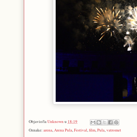
Objavio/la
Unknown
u
18:19
Oznake:
arena
,
Arena Pula
,
Festival
,
film
,
Pula
,
vatromet