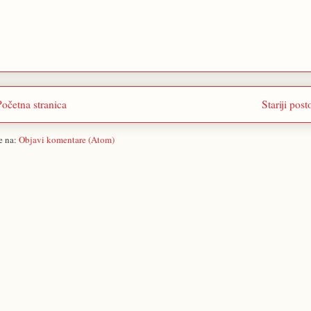
Početna stranica
Stariji post
se na:
Objavi komentare (Atom)