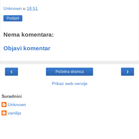
Unknown
u
18:51
Podijeli
Nema komentara:
Objavi komentar
‹
›
Početna stranica
Prikaz web-verzije
Suradnici
Unknown
vanilija