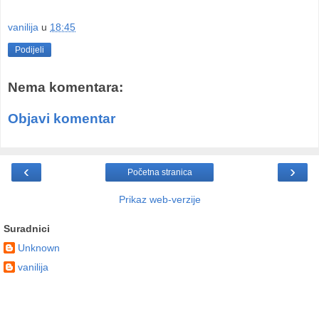
vanilija
u
18:45
Podijeli
Nema komentara:
Objavi komentar
‹
›
Početna stranica
Prikaz web-verzije
Suradnici
Unknown
vanilija