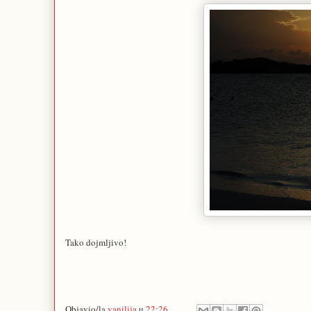
Tako dojmljivo!
Objavio/la
vanilija
u
22:26