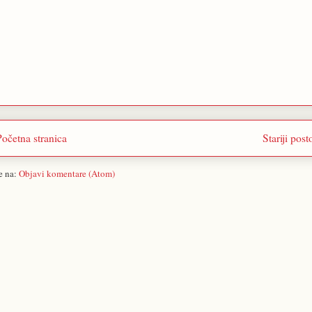
Početna stranica
Stariji post
se na:
Objavi komentare (Atom)