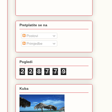
Pretplatite se na
Postovi
Primjedbe
Pogledi
2
2
8
7
7
9
Kuba