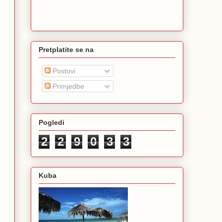
Pretplatite se na
Postovi
Primjedbe
Pogledi
2
2
9
0
3
3
Kuba