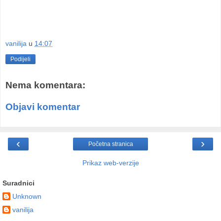
vanilija
u
14:07
Podijeli
Nema komentara:
Objavi komentar
‹
›
Početna stranica
Prikaz web-verzije
Suradnici
Unknown
vanilija