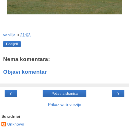
vanilija
u
21:03
Podijeli
Nema komentara:
Objavi komentar
‹
›
Početna stranica
Prikaz web-verzije
Suradnici
Unknown