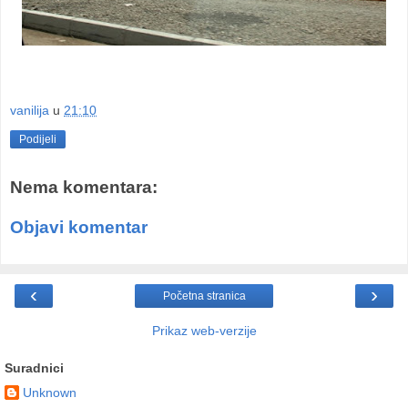
vanilija
u
21:10
Podijeli
Nema komentara:
Objavi komentar
‹
›
Početna stranica
Prikaz web-verzije
Suradnici
Unknown