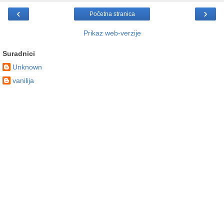
‹
›
Početna stranica
Prikaz web-verzije
Suradnici
Unknown
vanilija