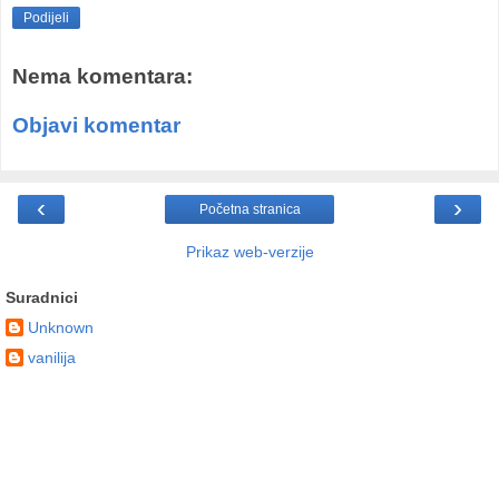
Podijeli
Nema komentara:
Objavi komentar
‹
›
Početna stranica
Prikaz web-verzije
Suradnici
Unknown
vanilija