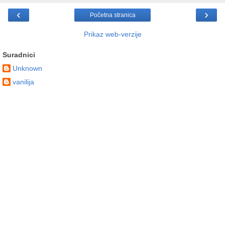
‹
›
Početna stranica
Prikaz web-verzije
Suradnici
Unknown
vanilija