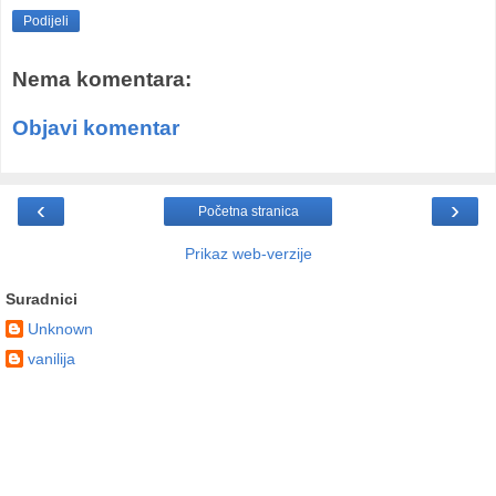
Podijeli
Nema komentara:
Objavi komentar
‹
›
Početna stranica
Prikaz web-verzije
Suradnici
Unknown
vanilija