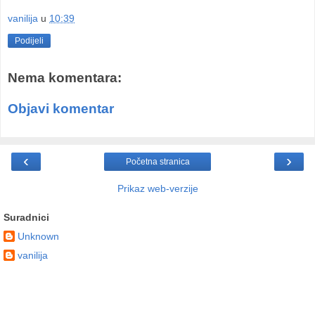
vanilija
u
10:39
Podijeli
Nema komentara:
Objavi komentar
‹
›
Početna stranica
Prikaz web-verzije
Suradnici
Unknown
vanilija