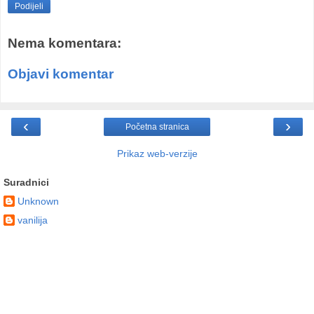
Podijeli
Nema komentara:
Objavi komentar
‹
›
Početna stranica
Prikaz web-verzije
Suradnici
Unknown
vanilija