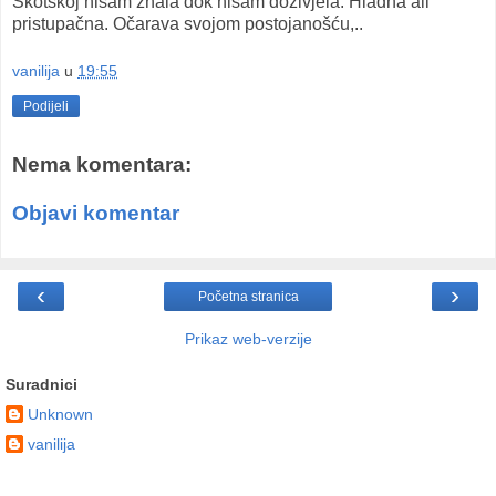
Škotskoj nisam znala dok nisam doživjela. Hladna ali
pristupačna. Očarava svojom postojanošću,..
vanilija
u
19:55
Podijeli
Nema komentara:
Objavi komentar
‹
›
Početna stranica
Prikaz web-verzije
Suradnici
Unknown
vanilija