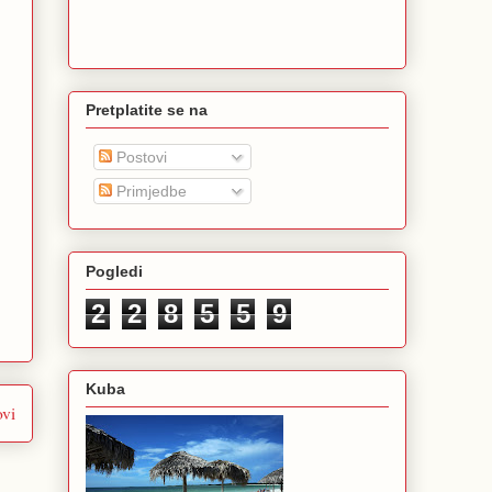
Pretplatite se na
Postovi
Primjedbe
Pogledi
2
2
8
5
5
9
Kuba
ovi