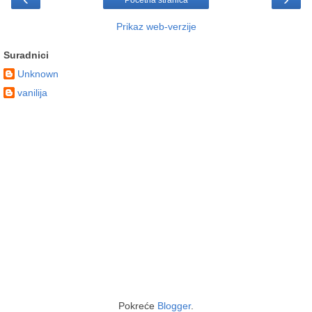
Početna stranica
Prikaz web-verzije
Suradnici
Unknown
vanilija
Pokreće
Blogger
.